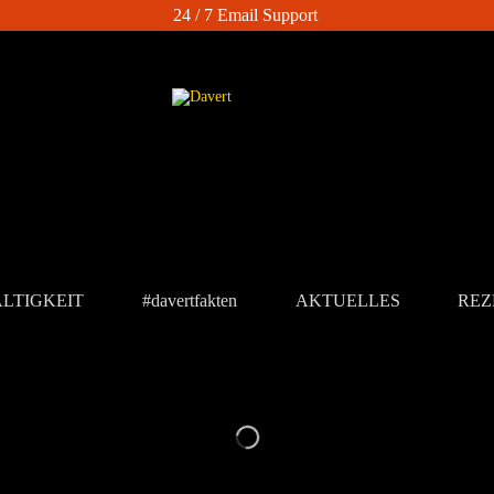
24 / 7 Email Support
LTIGKEIT
#davertfakten
AKTUELLES
REZ