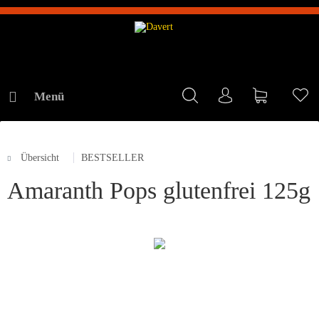
Menü
Mein Konto
Warenkorb
Me
Übersicht
BESTSELLER
ONLINE-SHOP
Amaranth Pops glutenfrei 125g