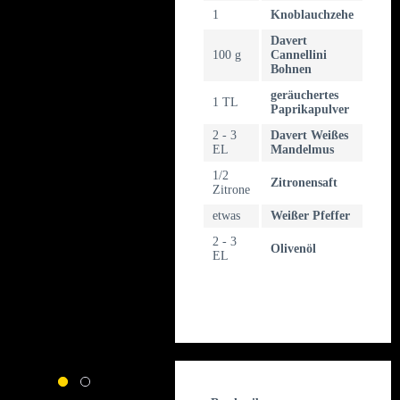
1
Knoblauchzehe
Davert
100 g
Cannellini
Bohnen
geräuchertes
1 TL
Paprikapulver
2 - 3
Davert Weißes
EL
Mandelmus
1/2
Zitronensaft
Zitrone
etwas
Weißer Pfeffer
2 - 3
Olivenöl
EL