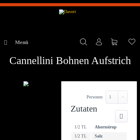
Menü
Mein Konto
Warenkorb
Me
REZEPTE
Cannellini Bohnen Aufstrich
Personen
Zutaten
Druck
1/2 TL
Ahornsirup
1/2 TL
Salz