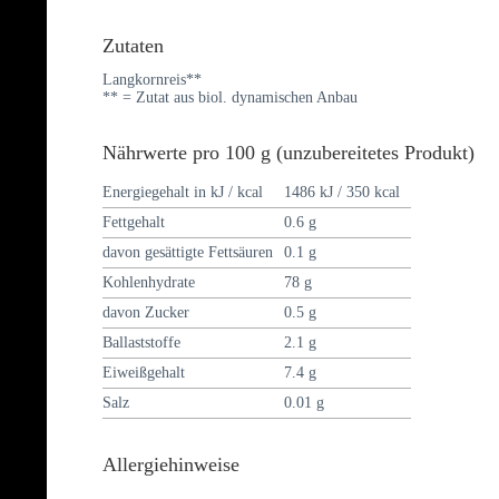
Zutaten
Langkornreis**
** = Zutat aus biol. dynamischen Anbau
Nährwerte pro 100 g (unzubereitetes Produkt)
Energiegehalt in kJ / kcal
1486 kJ / 350 kcal
Fettgehalt
0.6 g
davon gesättigte Fettsäuren
0.1 g
Kohlenhydrate
78 g
davon Zucker
0.5 g
Ballaststoffe
2.1 g
Eiweißgehalt
7.4 g
Salz
0.01 g
Allergiehinweise