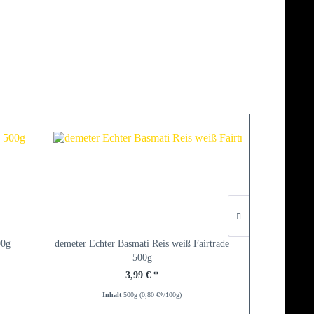
00g
demeter Echter Basmati Reis weiß Fairtrade
500g
3,99 € *
Inhalt
500g
(0,80 €*/100g)