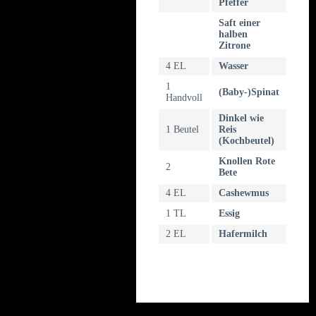
Pfeffer
Saft einer
halben
Zitrone
4 EL
Wasser
1
(Baby-)Spinat
Handvoll
Dinkel wie
1 Beutel
Reis
(Kochbeutel)
Knollen Rote
2
Bete
4 EL
Cashewmus
1 TL
Essig
2 EL
Hafermilch