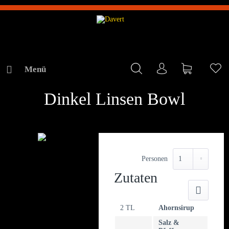
Menü
Mein Konto
Warenkorb
Me
REZEPTE
Dinkel Linsen Bowl
Personen
Zutaten
Druck
2 TL
Ahornsirup
Salz &