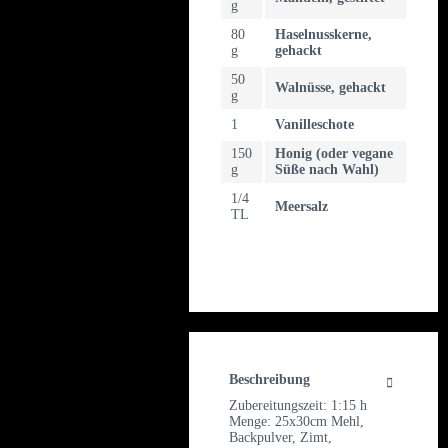
g
80
Haselnusskerne,
g
gehackt
50
Walnüsse, gehackt
g
1
Vanilleschote
150
Honig (oder vegane
g
Süße nach Wahl)
1/4
Meersalz
TL
Beschreibung
Zubereitungszeit: 1:15 h
Menge: 25x30cm Mehl,
Backpulver, Zimt,