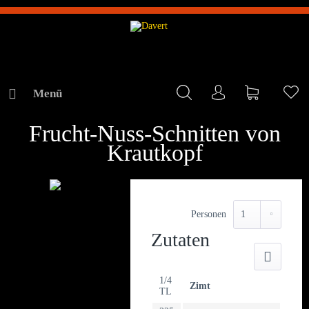
Menü
Mein Konto
Warenkorb
Me
REZEPTE
Frucht-Nuss-Schnitten von
Krautkopf
Personen
Zutaten
Druck
1/4
Zimt
TL