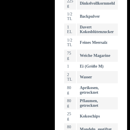
225
Dinkelvollkornmehl
g
1/2
Backpulver
TL
1
Davert
EL
Kokosblütenzucker
1/2
Feines Meersalz
TL
75
Weiche Magarine
g
1
Ei (Größe M)
2
Wasser
TL
80
Aprikosen,
g
getrocknet
80
Pflaumen,
g
getrocknet
25
Kokoschips
g
80
Mandeln, gestiftet