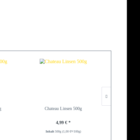
g
Chateau Linsen 500g
P
4,99 € *
Inhalt
500g
(1,00 €*/100g)
Inh