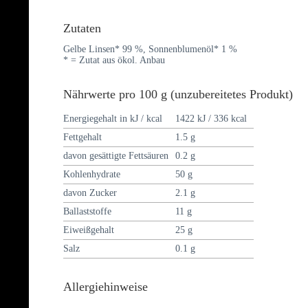
Zutaten
Gelbe Linsen* 99 %, Sonnenblumenöl* 1 %
* = Zutat aus ökol. Anbau
Nährwerte pro 100 g (unzubereitetes Produkt)
Energiegehalt in kJ / kcal
1422 kJ / 336 kcal
Fettgehalt
1.5 g
davon gesättigte Fettsäuren
0.2 g
Kohlenhydrate
50 g
davon Zucker
2.1 g
Ballaststoffe
11 g
Eiweißgehalt
25 g
Salz
0.1 g
Allergiehinweise