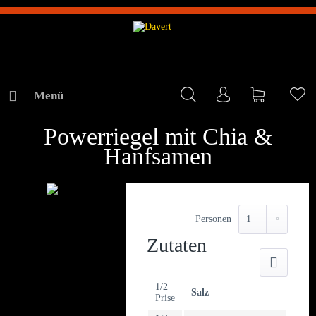
Menü
Mein Konto
Warenkorb
Me
REZEPTE
Powerriegel mit Chia &
Hanfsamen
Personen
Zutaten
Druck
1/2
Salz
Prise