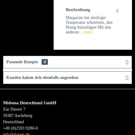
Beschreibung
Margarine bei niedriger
Temperatur schmelzen, den
Honig hinzufügen Mit den
anderen...
mehr
Passende Rezepte
4
Kunden haben sich ebenfalls angesehen
Midsona Deutschland GmbH
Zur Davert 7
59387 Ascheberg
Deutschland
+49 (0)2593 9280-0
info@davert.de