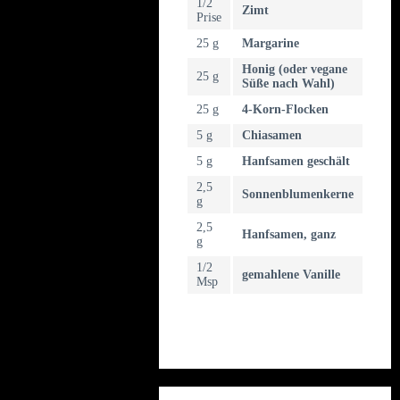
1/2
Zimt
Prise
25 g
Margarine
Honig (oder vegane
25 g
Süße nach Wahl)
25 g
4-Korn-Flocken
5 g
Chiasamen
5 g
Hanfsamen geschält
2,5
Sonnenblumenkerne
g
2,5
Hanfsamen, ganz
g
1/2
gemahlene Vanille
Msp