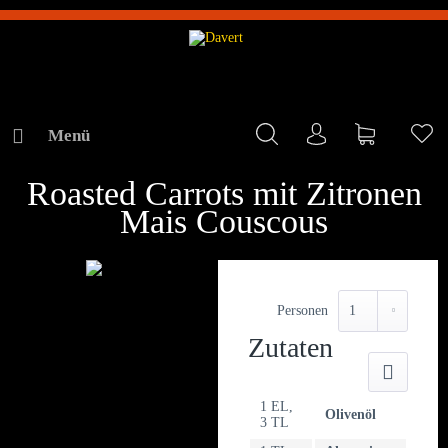
Menü
Mein Konto
Warenkorb
Me
REZEPTE
Roasted Carrots mit Zitronen
Mais Couscous
Personen
Zutaten
Druck
1 EL,
Olivenöl
3 TL