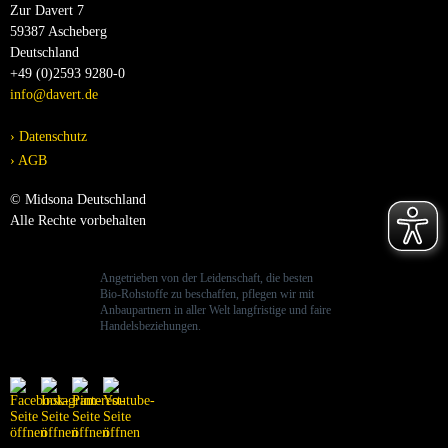
Zur Davert 7
59387 Ascheberg
Deutschland
+49 (0)2593 9280-0
info@davert.de
Datenschutz
AGB
© Midsona Deutschland
Alle Rechte vorbehalten
Angetrieben von der Leidenschaft, die besten
Bio-Rohstoffe zu beschaffen, pflegen wir mit
Anbaupartnern in aller Welt langfristige und faire
Handelsbeziehungen.