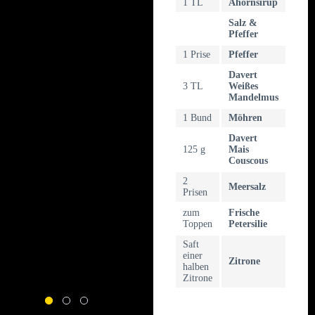
1 TL
Ahornsirup
Salz &
Pfeffer
1 Prise
Pfeffer
Davert
3 TL
Weißes
Mandelmus
1 Bund
Möhren
Davert
125 g
Mais
Couscous
2
Meersalz
Prisen
zum
Frische
Toppen
Petersilie
Saft
einer
Zitrone
halben
Zitrone