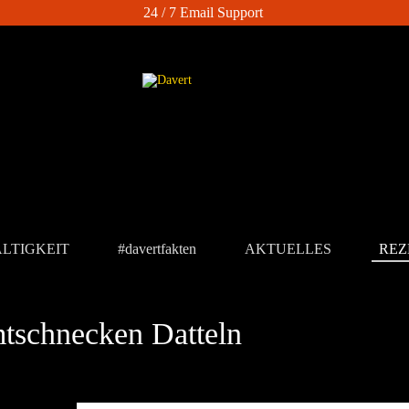
24 / 7 Email Support
LTIGKEIT
#davertfakten
AKTUELLES
REZ
tschnecken Datteln