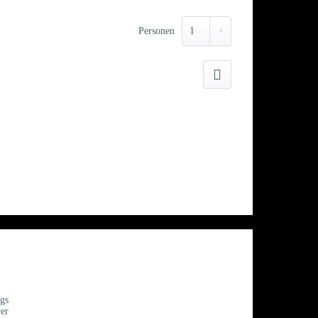
Personen
Drucken
gs
rer