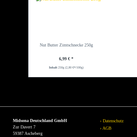
Nut Butter Zimtschnecke 250g
6,99 € *
Inhalt
250g
(2,80 €*/100g)
Midsona Deutschland GmbH
Datenschutz
Zur Davert 7
AGB
59387 Ascheberg