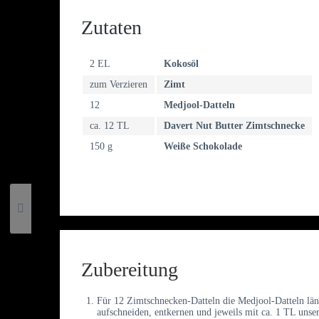
Zutaten
2 EL
Kokosöl
zum Verzieren
Zimt
12
Medjool-Datteln
ca. 12 TL
Davert Nut Butter Zimtschnecke
150 g
Weiße Schokolade
Zubereitung
Für 12 Zimtschnecken-Datteln die Medjool-Datteln län
aufschneiden, entkernen und jeweils mit ca. 1 TL unse