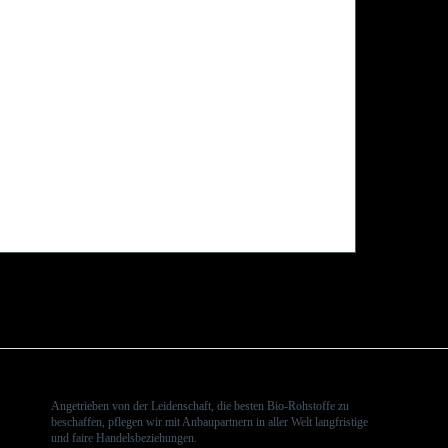
Angetrieben von der Leidenschaft, die besten Bio-Rohstoffe zu
beschaffen, pflegen wir mit Anbaupartnern in aller Welt langfristige
und faire Handelsbeziehungen.