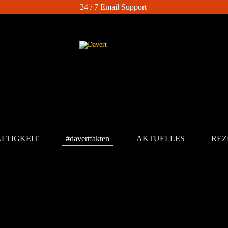
24 / 7 Email Support
LTIGKEIT
#davertfakten
AKTUELLES
REZ