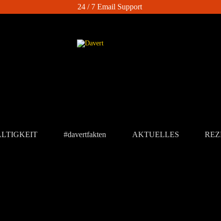
24 / 7 Email Support
LTIGKEIT
#davertfakten
AKTUELLES
REZ