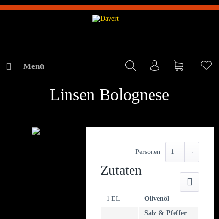
Menü
Mein Konto
Warenkorb
Me
REZEPTE
Linsen Bolognese
Personen
Zutaten
Druck
1 EL
Olivenöl
Salz & Pfeffer