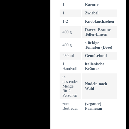
1
Karotte
1
Zwiebel
1-2
Knoblauchzehen
Davert Braune
400 g
Teller-Linsen
stückige
400 g
Tomaten (Dose)
250 ml
Gemüsefond
1
italienische
Handvoll
Kräuter
in
passender
Nudeln nach
Menge
Wahl
für 2
Personen
zum
(veganer)
Bestreuen
Parmesan