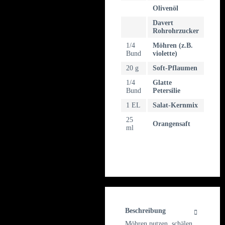
Olivenöl
Davert
Rohrohrzucker
1/4
Möhren (z.B.
Bund
violette)
20 g
Soft-Pflaumen
1/4
Glatte
Bund
Petersilie
1 EL
Salat-Kernmix
25
Orangensaft
ml
Beschreibung
Möhren putzen, schälen,