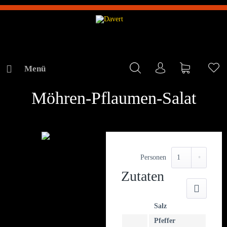
Menü
Mein Konto
Warenkorb
Me
REZEPTE
Möhren-Pflaumen-Salat
Personen
Zutaten
Druck
Salz
Pfeffer