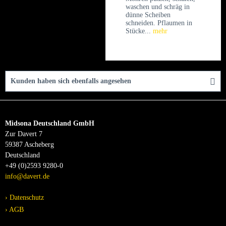
waschen und schräg in
dünne Scheiben
schneiden. Pflaumen in
Stücke...
mehr
Kunden haben sich ebenfalls angesehen
Midsona Deutschland GmbH
Zur Davert 7
59387 Ascheberg
Deutschland
+49 (0)2593 9280-0
info@davert.de
Datenschutz
AGB