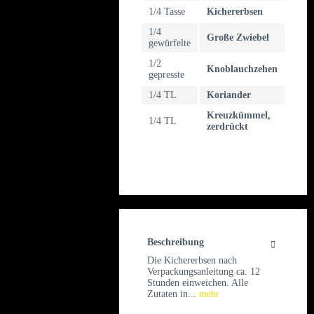
1/4 Tasse
Kichererbsen
1/4
Große Zwiebel
gewürfelte
1/2
Knoblauchzehen
gepresste
1/4 TL
Koriander
Kreuzkümmel,
1/4 TL
zerdrückt
Beschreibung
Die Kichererbsen nach
Verpackungsanleitung ca. 12
Stunden einweichen. Alle
Zutaten in...
mehr