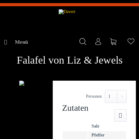
Menü
Mein Konto
Warenkorb
Me
REZEPTE
Falafel von Liz & Jewels
Personen
Zutaten
Druck
Salz
Pfeffer