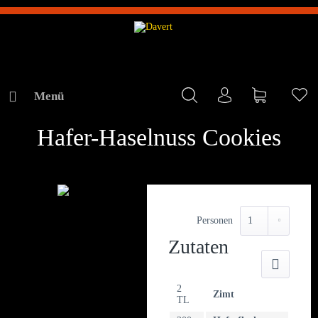
Menü
Mein Konto
Warenkorb
Me
REZEPTE
Hafer-Haselnuss Cookies
Personen
Zutaten
Druck
2
Zimt
TL