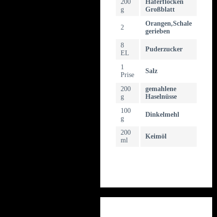
200
Haferflocken
g
Großblatt
Orangen,Schale
2
gerieben
8
Puderzucker
EL
1
Salz
Prise
200
gemahlene
g
Haselnüsse
100
Dinkelmehl
g
200
Keimöl
ml