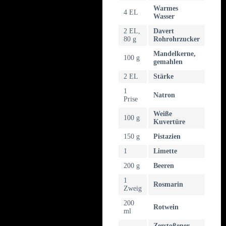
Warmes
4 EL
Wasser
2 EL,
Davert
80 g
Rohrohrzucker
Mandelkerne,
100 g
gemahlen
2 EL
Stärke
1
Natron
Prise
Weiße
100 g
Kuvertüre
150 g
Pistazien
1
Limette
200 g
Beeren
1
Rosmarin
Zweig
200
Rotwein
ml
Zerstoßener