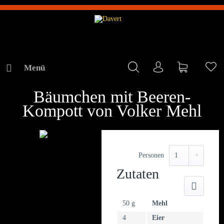
Menü
Mein Konto
Warenkorb
Me
REZEPTE
Bäumchen mit Beeren-
Kompott von Volker Mehl
Personen
Zutaten
Druck
50 g
Mehl
4
Eier