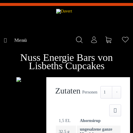
Menü
Mein Konto
Warenkorb
Me
REZEPTE
Nuss Energie Bars von
Lisbeths Cupcakes
Zutaten
Personen
Druck
1,5 EL
Ahornsirup
ungesalzene ganze
32,5 g