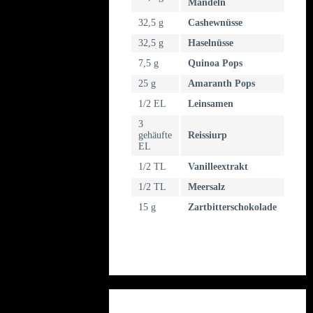
Mandeln
32,5 g
Cashewnüsse
32,5 g
Haselnüsse
7,5 g
Quinoa Pops
25 g
Amaranth Pops
1/2 EL
Leinsamen
3
gehäufte
Reissiurp
EL
1/2 TL
Vanilleextrakt
1/2 TL
Meersalz
15 g
Zartbitterschokolade